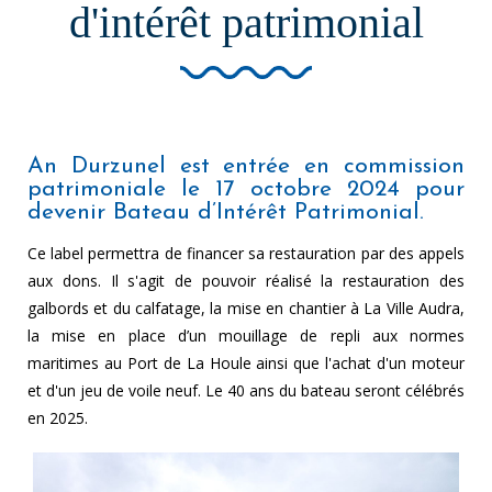
d'intérêt patrimonial
LE SITE DE
ÊTRE
ADHÉRENT
PORT-MER
OPTIMIST
L'ÉQUIPE
DU CENTRE
7-10 ANS
SÉMINAIRES
LES
LA FLOTTE ET
ENTREPRISES
DÉRIVEUR
STAGES
LE MATÉRIEL
RS ZEST
LOCATION
GROUPES
PARTENAIRES
DE MATÉRIEL
CATAMARAN
SCOLAIRES
An Durzunel est entrée en commission
& SPONSORS
HOBIE T1
BALADES
CLASSES
patrimoniale le 17 octobre 2024 pour
L'ASSOCIATION
CATAMARAN
ENCADRÉES
DE MER
HOBIE CAT15
devenir Bateau d’Intérêt Patrimonial.
LES COURS
EVG / EVF
PARTICULIERS
VOILIERS
HABITABLES
Ce label permettra de financer sa restauration par des appels
FORMATIONS
MONITEURS
aux dons. Il s'agit de pouvoir réalisé la restauration des
galbords et du calfatage, la mise en chantier à La Ville Audra,
la mise en place d’un mouillage de repli aux normes
maritimes au Port de La Houle ainsi que l'achat d'un moteur
et d'un jeu de voile neuf. Le 40 ans du bateau seront célébrés
en 2025.